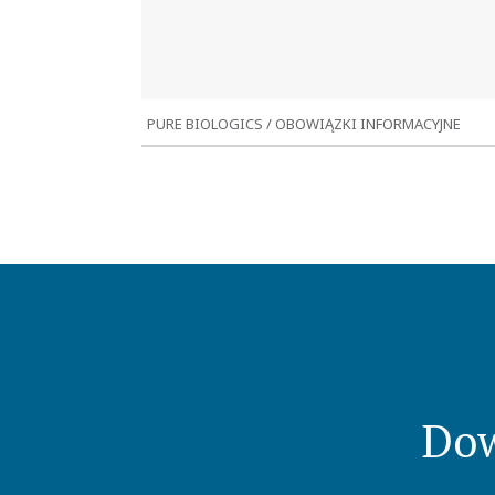
PURE BIOLOGICS / OBOWIĄZKI INFORMACYJNE
Przychody firmy:
10 mln zł
Obsługa obowiązków informacyjnych spółki
publicznej
Dow