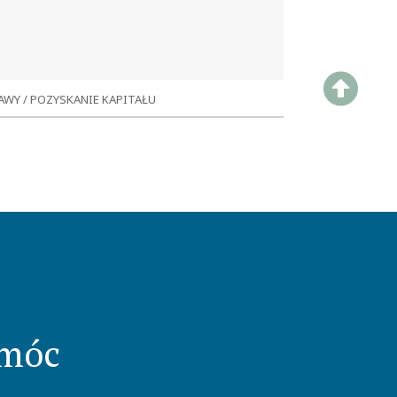
AWY / POZYSKANIE KAPITAŁU
artość transakcji:
poufna
ozyskanie inwestora strategicznego
omóc