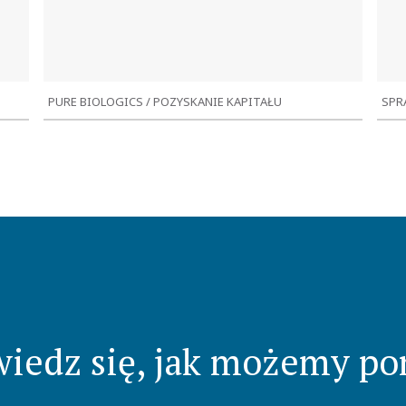
PURE BIOLOGICS / POZYSKANIE KAPITAŁU
SPR
Przychody firmy:
W
10 mln zł
Wprowadzenie do obrotu na rynek
P
zorganizowany NewConnect
iedz się, jak możemy p