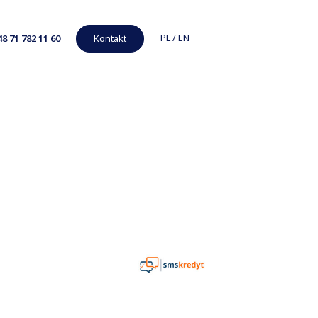
PL
/
EN
48 71 782 11 60
Kontakt